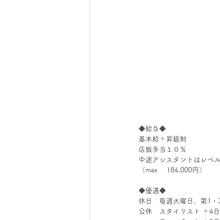
◆給与◆
基本給＋昇級制
店販手当１０％
中途アシスタントはレベ
（max　 184,000円）
◆優遇◆
休日　毎週火曜日、第1・
公休　スタイリスト ＋4