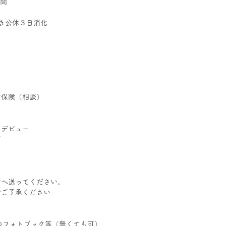
日間
き公休３日消化
容保険（相談）
トデビュー
ど
所へ送ってください。
でご了承ください
のフォトブック等（無くても可）