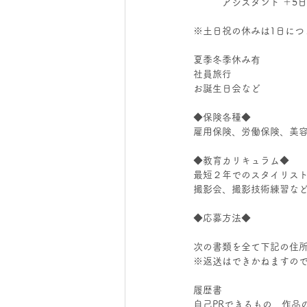
　　　アシスタント ＋5
※土日祝の休みは1日につ
夏季冬季休み有
社員旅行
お誕生日会など
◆保険各種◆
雇用保険、労働保険、美
◆教育カリキュラム◆
最短２年でのスタイリス
撮影会、撮影技術練習な
◆応募方法◆
次の書類を全て下記の住
※返送はできかねますの
履歴書
自己PRできるもの、作品