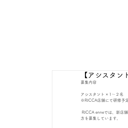
【アシスタン
募集内容
アシスタント × 1～２名 
※RICCA店舗にて研修予
 RICCA enneでは、新店舗オープンに向けて、自主性・やる気があり、美容師としての可能性を、一緒に高めていける
方を募集しています。