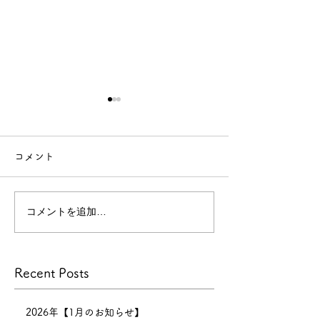
【年末年始休業のお知ら
せ】
コメント
【年末年始休業のお知らせ】
今年
もたくさんのお客様にご来店
コメントを追加…
技術向上のため
いただき、心より感謝申し上
げます。
景
本年の営業は
Recent Posts
12月30日までとなり、12月
31日〜1月6日まで正月休みを
いただきます。 新年は1月7
2026年【1月のお知らせ】