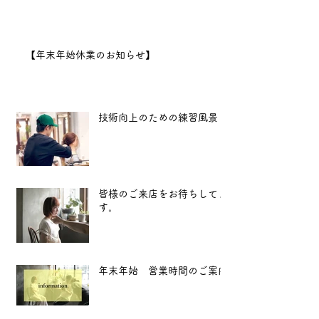
日（水）11:00より営業開始
となります。
2025年も、
【年末年始休業のお知らせ】
より良い技術と心地よい空間
をお届けできるよう努めてま
いります。 新
技術向上のための練習風景
皆様のご来店をお待ちしてま
す。
年末年始 営業時間のご案内