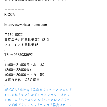
ーーーーーー
RICCA
http://www.ricca-home.com
〒150-0022
東京都渋谷区恵比寿南2-12-3
フォーレスト恵比寿1F
.
TEL→0363033592
.
11:00～21:00(月・水・木)
12:00～22:00(金)
10:00～20:00(土・日・祝)
火曜日定休　第3月曜日
.
#RICCA
#恵比寿
#美容室
#ファッとション
#
おしゃれ
#リンネル
#ドライフラワー
#アッ
トホーム
#ヘアスタイル
#ヘアアレンジ
#パ
ーマ
#ボブ
#マッシュ
#カメラ
#写真
#ナチュ