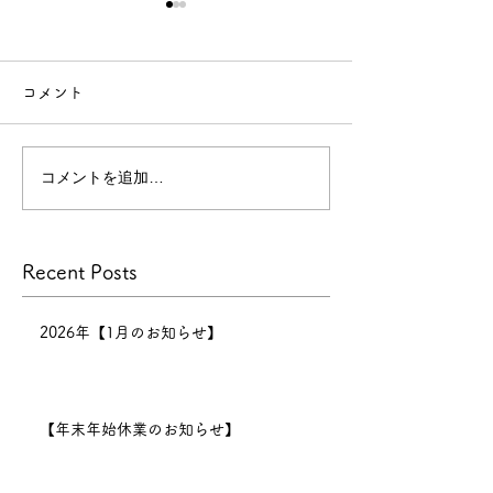
【年末年始休業のお知ら
せ】
コメント
【年末年始休業のお知らせ】
今年
もたくさんのお客様にご来店
コメントを追加…
技術向上のため
いただき、心より感謝申し上
げます。
景
本年の営業は
Recent Posts
12月30日までとなり、12月
31日〜1月6日まで正月休みを
いただきます。 新年は1月7
2026年【1月のお知らせ】
日（水）11:00より営業開始
となります。
2025年も、
【年末年始休業のお知らせ】
より良い技術と心地よい空間
をお届けできるよう努めてま
いります。 新