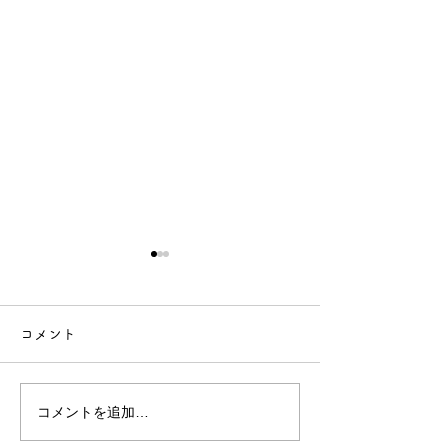
【年末年始休業のお知ら
せ】
コメント
【年末年始休業のお知らせ】
今年
もたくさんのお客様にご来店
コメントを追加…
技術向上のため
いただき、心より感謝申し上