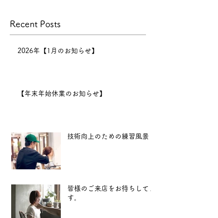
げます。
景
本年の営業は
Recent Posts
12月30日までとなり、12月
31日〜1月6日まで正月休みを
いただきます。 新年は1月7
2026年【1月のお知らせ】
日（水）11:00より営業開始
となります。
2025年も、
【年末年始休業のお知らせ】
より良い技術と心地よい空間
をお届けできるよう努めてま
いります。 新
技術向上のための練習風景
皆様のご来店をお待ちしてま
す。