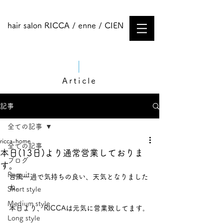
hair salon RICCA / enne / CIEN
Article
記事
全ての記事
ricca-home
全ての記事
本日(13日)より通常営業しておりま
ブログ
す。
Recruit
台風一過で気持ちの良い、天気となりました
ね。
Short style
Medium style​
本日より、RICCAは元気に営業致してます。
Long style