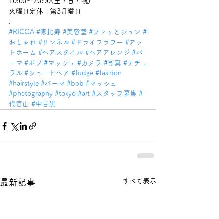
10:00～20:00(土・日・祝)
火曜日定休　第3月曜日
.
#RICCA
#恵比寿
#美容室
#ファッとション
#
おしゃれ
#リンネル
#ドライフラワー
#アッ
トホーム
#ヘアスタイル
#ヘアアレンジ
#パ
ーマ
#ボブ
#マッシュ
#カメラ
#写真
#ナチュ
ラル
#ショートヘア
#fudge
#fashion
#hairstyle
#パーマ
#bob
#マッシュ
#photography
#tokyo
#art
#スタッフ募集
#
代官山
#中目黒
すべて表示
最新記事