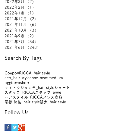
2022年3月
（2）
2件の記事
2022年2月
（1）
1件の記事
2022年1月
（1）
1件の記事
2021年12月
（2）
2件の記事
2021年11月
（6）
6件の記事
2021年10月
（3）
3件の記事
2021年9月
（2）
2件の記事
2021年7月
（34）
34件の記事
2021年6月
（248）
248件の記事
Search By Tags
Coupon
RICCA_hair style
aco_hair style
enne-news
medium
oggiotto
short
サイトウジュンヤ_hair style
ショート
スタッフ_RICCA
スタッフ_enne
ヘアスタイル_RICCA
メンズ
商品
尾松 悠佑_hair style
陽太_hair style
Follow Us