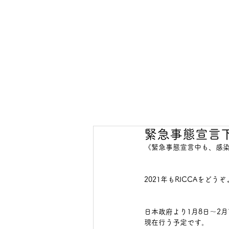
緊急事態宣言
《緊急事態宣言中も、感
2021年もRICCAをど
日本政府より1月8日〜2
現在行う予定です。