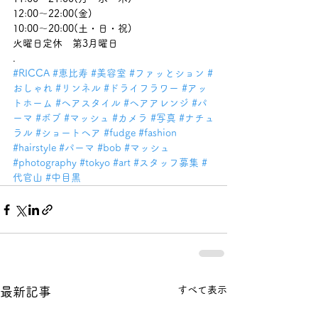
12:00～22:00(金)
10:00～20:00(土・日・祝)
火曜日定休　第3月曜日
.
#RICCA
#恵比寿
#美容室
#ファッとション
#
おしゃれ
#リンネル
#ドライフラワー
#アッ
トホーム
#ヘアスタイル
#ヘアアレンジ
#パ
ーマ
#ボブ
#マッシュ
#カメラ
#写真
#ナチュ
ラル
#ショートヘア
#fudge
#fashion
#hairstyle
#パーマ
#bob
#マッシュ
#photography
#tokyo
#art
#スタッフ募集
#
代官山
#中目黒
すべて表示
最新記事