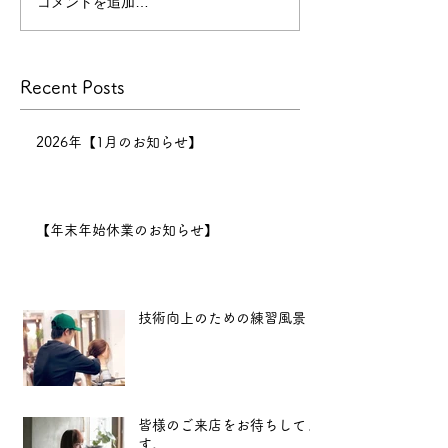
コメントを追加…
技術向上のため
いただき、心より感謝申し上
げます。
景
本年の営業は
Recent Posts
12月30日までとなり、12月
31日〜1月6日まで正月休みを
いただきます。 新年は1月7
2026年【1月のお知らせ】
日（水）11:00より営業開始
となります。
2025年も、
【年末年始休業のお知らせ】
より良い技術と心地よい空間
をお届けできるよう努めてま
いります。 新
技術向上のための練習風景
皆様のご来店をお待ちしてま
す。