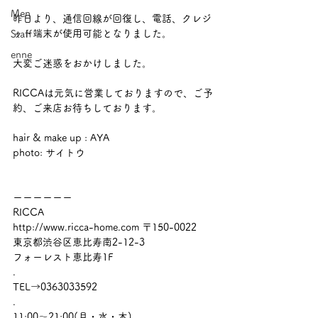
Men
昨日より、通信回線が回復し、電話、クレジ
ット端末が使用可能となりました。 
Staff
enne
大変ご迷惑をおかけしました。
RICCAは元気に営業しておりますので、ご予
約、ご来店お待ちしております。
hair & make up : AYA 
photo: サイトウ
ーーーーーー
RICCA
http://www.ricca-home.com 〒150-0022
東京都渋谷区恵比寿南2-12-3
フォーレスト恵比寿1F
.
TEL→0363033592
.
11:00～21:00(月・水・木)