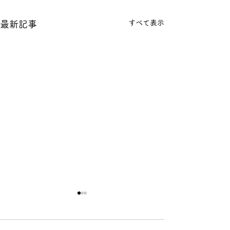
すべて表示
最新記事
【年末年始休業のお知ら
せ】