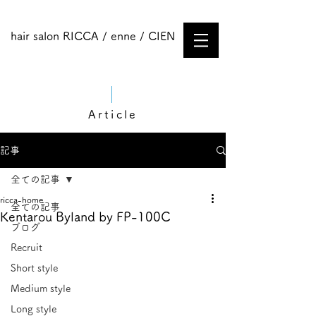
hair salon RICCA / enne / CIEN
Article
記事
全ての記事
ricca-home
全ての記事
Kentarou Byland by FP-100C
ブログ
Recruit
Short style
Medium style​
Long style