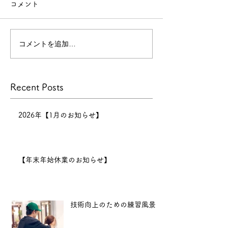
コメント
【年末年始休業のお知らせ】
今年
もたくさんのお客様にご来店
コメントを追加…
技術向上のため
いただき、心より感謝申し上
げます。
景
本年の営業は
Recent Posts
12月30日までとなり、12月
31日〜1月6日まで正月休みを
いただきます。 新年は1月7
2026年【1月のお知らせ】
日（水）11:00より営業開始
となります。
2025年も、
【年末年始休業のお知らせ】
より良い技術と心地よい空間
をお届けできるよう努めてま
いります。 新
技術向上のための練習風景