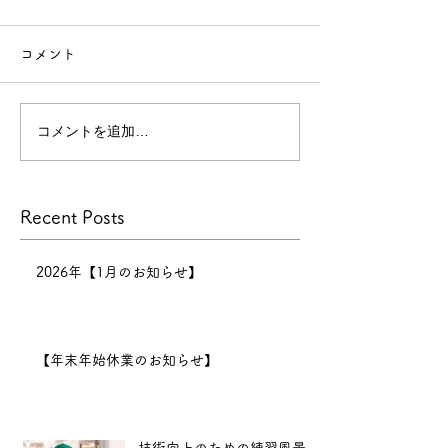
せ】
コメント
【年末年始休業のお知らせ】
今年
もたくさんのお客様にご来店
コメントを追加…
技術向上のため
いただき、心より感謝申し上
げます。
景
本年の営業は
Recent Posts
12月30日までとなり、12月
31日〜1月6日まで正月休みを
いただきます。 新年は1月7
2026年【1月のお知らせ】
日（水）11:00より営業開始
となります。
2025年も、
【年末年始休業のお知らせ】
より良い技術と心地よい空間
をお届けできるよう努めてま
いります。 新
技術向上のための練習風景