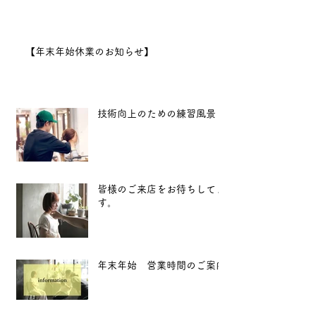
日（水）11:00より営業開始
となります。
2025年も、
【年末年始休業のお知らせ】
より良い技術と心地よい空間
をお届けできるよう努めてま
いります。 新
技術向上のための練習風景
皆様のご来店をお待ちしてま
す。
年末年始 営業時間のご案内