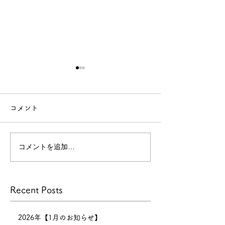
【年末年始休業のお知ら
せ】
コメント
【年末年始休業のお知らせ】
今年
もたくさんのお客様にご来店
コメントを追加…
技術向上のため
いただき、心より感謝申し上
げます。
景
本年の営業は
Recent Posts
12月30日までとなり、12月
31日〜1月6日まで正月休みを
いただきます。 新年は1月7
2026年【1月のお知らせ】