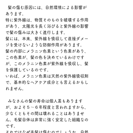
  髪の傷む原因には、自然環境による影響が
あります。 
特に紫外線は、物質そのものを破壊する作用
があり、太陽光を長く浴びると紫外線の影響
で髪の傷みは大きく進行します。 
髪には、本来、紫外線を吸収して直接ダメー
ジを受けないような防御作用があります。 
髪の内部にメラニン色素という色素があり、
この色素が、髪の色を決めているわけです
が、このメラニン色素が紫外線を吸収し、髪
を保護しているのです。 
いわば、メラニン色素は天然の紫外線吸収剤
で、基本的なヘアケア成分とも言えるかもし
れません。 
  みなさんの髪の寿命は個人差もあります
が、およそ５～６年程度と言われますから、
少なくともその間は壊れることはありませ
ん。毛髪自体は非常に強く安定した組織なの
です。 
それではなぜ毛髪は傷むのでしょうか。自然