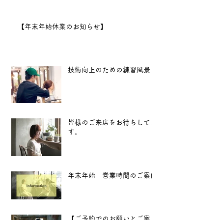
となります。
2025年も、
【年末年始休業のお知らせ】
より良い技術と心地よい空間
をお届けできるよう努めてま
いります。 新
技術向上のための練習風景
皆様のご来店をお待ちしてま
す。
年末年始 営業時間のご案内
【ご予約でのお願いとご案