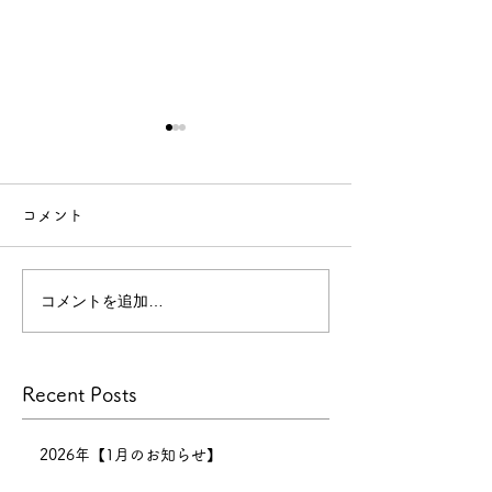
【年末年始休業のお知ら
せ】
コメント
【年末年始休業のお知らせ】
今年
もたくさんのお客様にご来店
コメントを追加…
技術向上のため
いただき、心より感謝申し上
げます。
景
本年の営業は
Recent Posts
12月30日までとなり、12月
31日〜1月6日まで正月休みを
いただきます。 新年は1月7
2026年【1月のお知らせ】
日（水）11:00より営業開始