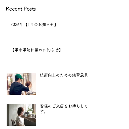
本年の営業は
Recent Posts
12月30日までとなり、12月
31日〜1月6日まで正月休みを
いただきます。 新年は1月7
2026年【1月のお知らせ】
日（水）11:00より営業開始
となります。
2025年も、
【年末年始休業のお知らせ】
より良い技術と心地よい空間
をお届けできるよう努めてま
いります。 新
技術向上のための練習風景
皆様のご来店をお待ちしてま
す。