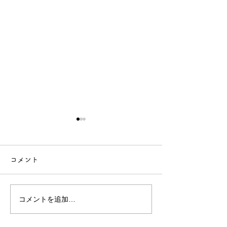
【年末年始休業のお知ら
せ】
コメント
【年末年始休業のお知らせ】
今年
もたくさんのお客様にご来店
コメントを追加…
技術向上のため
いただき、心より感謝申し上
げます。
景