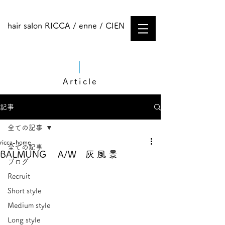
hair salon RICCA / enne / CIEN
Article
記事
全ての記事
ricca-home
全ての記事
BALMUNG A/W 灰 風 景
ブログ
Recruit
Short style
Medium style​
Long style