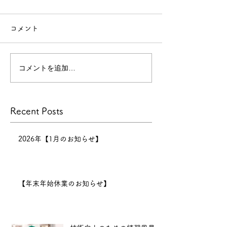
せ】
コメント
【年末年始休業のお知らせ】
今年
もたくさんのお客様にご来店
コメントを追加…
技術向上のため
いただき、心より感謝申し上
げます。
景
本年の営業は
Recent Posts
12月30日までとなり、12月
31日〜1月6日まで正月休みを
いただきます。 新年は1月7
2026年【1月のお知らせ】
日（水）11:00より営業開始
となります。
2025年も、
【年末年始休業のお知らせ】
より良い技術と心地よい空間
をお届けできるよう努めてま
いります。 新