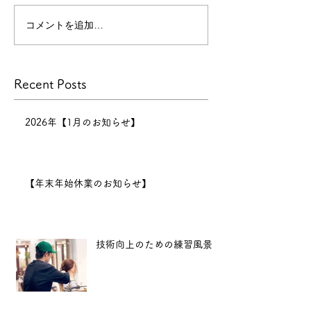
今年
もたくさんのお客様にご来店
コメントを追加…
技術向上のため
いただき、心より感謝申し上
げます。
景
本年の営業は
Recent Posts
12月30日までとなり、12月
31日〜1月6日まで正月休みを
いただきます。 新年は1月7
2026年【1月のお知らせ】
日（水）11:00より営業開始
となります。
2025年も、
【年末年始休業のお知らせ】
より良い技術と心地よい空間
をお届けできるよう努めてま
いります。 新
技術向上のための練習風景