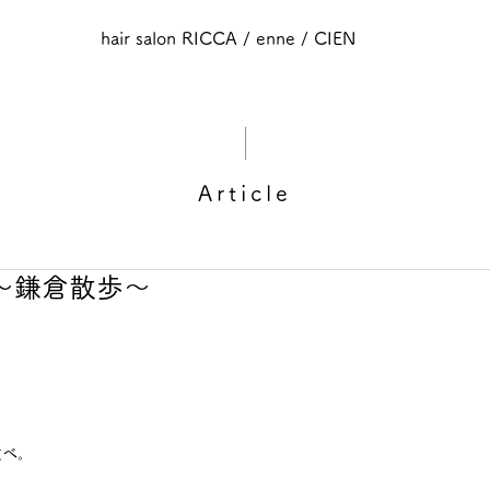
hair salon RICCA / enne / CIEN
Article
部～鎌倉散歩～
食べ。