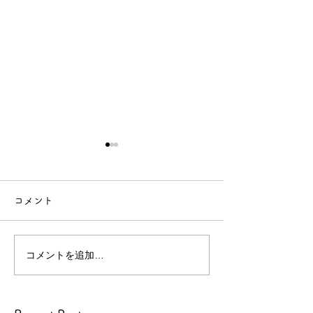
【年末年始休業のお知ら
せ】
コメント
【年末年始休業のお知らせ】
今年
もたくさんのお客様にご来店
コメントを追加…
技術向上のため
いただき、心より感謝申し上
げます。
景
本年の営業は