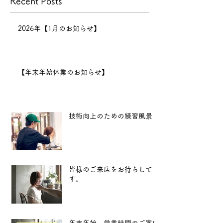
Recent Posts
12月30日までとなり、12月
31日〜1月6日まで正月休みを
いただきます。 新年は1月7
2026年【1月のお知らせ】
日（水）11:00より営業開始
となります。
2025年も、
【年末年始休業のお知らせ】
より良い技術と心地よい空間
をお届けできるよう努めてま
いります。 新
技術向上のための練習風景
皆様のご来店をお待ちしてま
す。