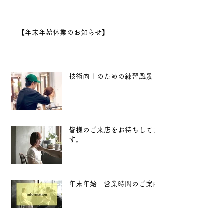
となります。
2025年も、
【年末年始休業のお知らせ】
より良い技術と心地よい空間
をお届けできるよう努めてま
いります。 新
技術向上のための練習風景
皆様のご来店をお待ちしてま
す。
年末年始 営業時間のご案内