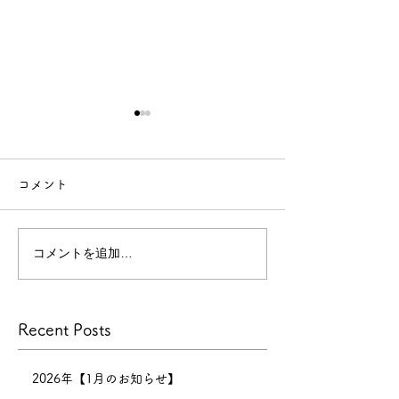
【年末年始休業のお知ら
せ】
コメント
【年末年始休業のお知らせ】
今年
もたくさんのお客様にご来店
コメントを追加…
技術向上のため
いただき、心より感謝申し上
げます。
景
本年の営業は
Recent Posts
12月30日までとなり、12月
31日〜1月6日まで正月休みを
いただきます。 新年は1月7
2026年【1月のお知らせ】
日（水）11:00より営業開始