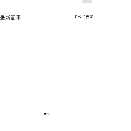
すべて表示
最新記事
【年末年始休業のお知ら
せ】