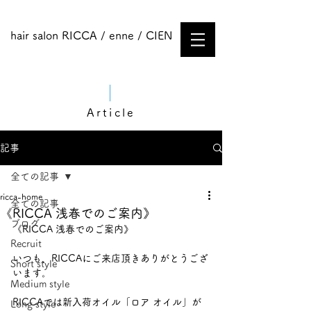
hair salon RICCA / enne / CIEN
Article
記事
全ての記事
ricca-home
全ての記事
《RICCA 浅春でのご案内》
ブログ
《RICCA 浅春でのご案内》
Recruit
いつも、RICCAにご来店頂きありがとうござ
Short style
います。
Medium style​
RICCAでは新入荷オイル「ロア オイル」が
Long style