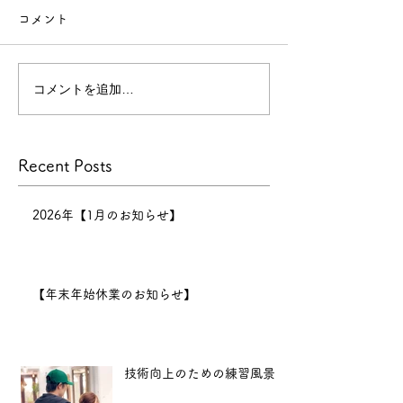
コメント
【年末年始休業のお知らせ】
今年
もたくさんのお客様にご来店
コメントを追加…
技術向上のため
いただき、心より感謝申し上
げます。
景
本年の営業は
Recent Posts
12月30日までとなり、12月
31日〜1月6日まで正月休みを
いただきます。 新年は1月7
2026年【1月のお知らせ】
日（水）11:00より営業開始
となります。
2025年も、
【年末年始休業のお知らせ】
より良い技術と心地よい空間
をお届けできるよう努めてま
いります。 新
技術向上のための練習風景