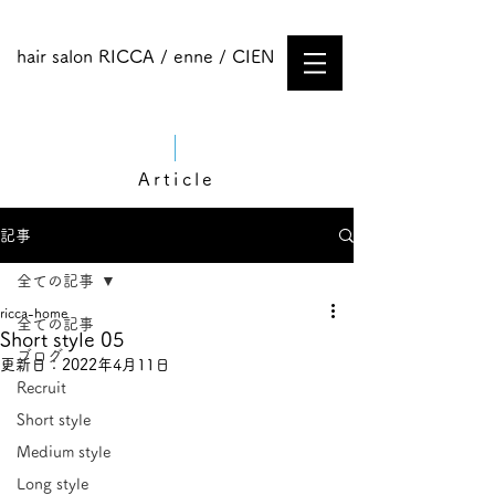
hair salon RICCA / enne / CIEN
Article
記事
全ての記事
ricca-home
全ての記事
Short style 05
ブログ
更新日：
2022年4月11日
Recruit
Short style
Medium style​
Long style