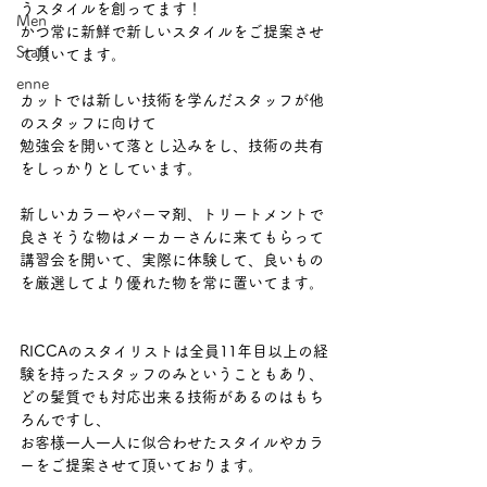
うスタイルを創ってます！
Men
かつ常に新鮮で新しいスタイルをご提案させ
Staff
て頂いてます。
enne
カットでは新しい技術を学んだスタッフが他
のスタッフに向けて
勉強会を開いて落とし込みをし、技術の共有
をしっかりとしています。
新しいカラーやパーマ剤、トリートメントで
良さそうな物はメーカーさんに来てもらって
講習会を開いて、実際に体験して、良いもの
を厳選してより優れた物を常に置いてます。
RICCAのスタイリストは全員11年目以上の経
験を持ったスタッフのみということもあり、
どの髪質でも対応出来る技術があるのはもち
ろんですし、
お客様一人一人に似合わせたスタイルやカラ
ーをご提案させて頂いております。