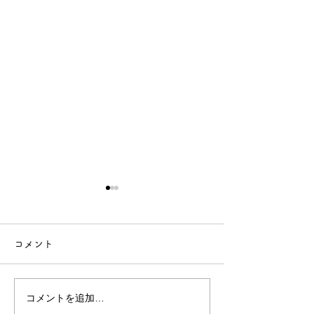
【年末年始休業のお知ら
せ】
コメント
【年末年始休業のお知らせ】
今年
もたくさんのお客様にご来店
コメントを追加…
技術向上のため
いただき、心より感謝申し上