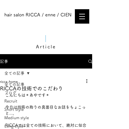
hair salon RICCA / enne / CIEN
Article
記事
全ての記事
ricca-home
全ての記事
RICCAの技術でのこだわり
ブログ
こんにちは＊あやです＊
Recruit
今日は技術の拘りの真面目なお話をちょこっ
Short style
と...。
Medium style​
RICCAでは全ての技術において、絶対に似合
Long style