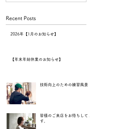
げます。
景
本年の営業は
Recent Posts
12月30日までとなり、12月
31日〜1月6日まで正月休みを
いただきます。 新年は1月7
2026年【1月のお知らせ】
日（水）11:00より営業開始
となります。
2025年も、
【年末年始休業のお知らせ】
より良い技術と心地よい空間
をお届けできるよう努めてま
いります。 新
技術向上のための練習風景
皆様のご来店をお待ちしてま
す。