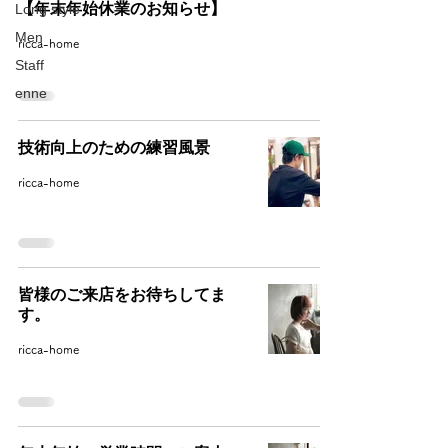
【年末年始休業のお知らせ】
Long style
Men
ricca-home
Staff
enne
技術向上のための練習風景
ricca-home
皆様のご来店をお待ちしてま
す。
ricca-home