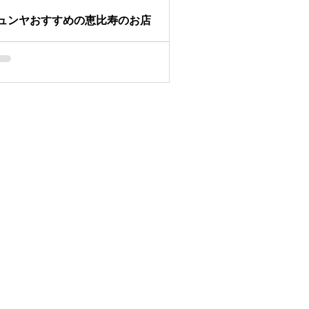
ュンヤおすすめの恵比寿のお店
んにちは！ サイトウです。 今回は、 恵比
オススメのお店をご紹介させて頂きます。
分の一押しのお店は、 リッカから30秒の所
あります。 「バンデルオーラ
ANDERUOLA」 気さくな店員さんと美味し
トラットリア屋さんです。...