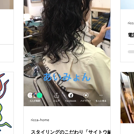
ric
電
寒さが日に
昨
時季なので
ッ
。 ★年末
惑
2020年1月
て
火曜日、第三
おり
トウ
ricca-home
スタイリングのこだわり「サイトウ編」