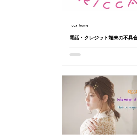
ricca-home
電話・クレジット端末の不具
いつもRICCAをご愛顧いただきあ
ざいます。 現在、なんらかの影響
不具合により電話でのお問い合わ
ット決済が出来なくなっております
し訳ございません。 現在復旧作業
おりますが、復旧の目処がたって
ん。...