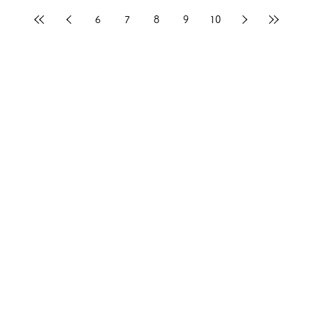
た。 それを踏まえて、期間限定でお会計時に
6
7
8
9
10
次回のご予約を頂きますと、次回ご来店時の
技術メニューより10%offさせて頂きます。...