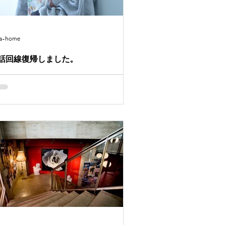
ca-home
話回線復帰しました。
日より、通信回線が回復し、電話、クレジ
ト端末が使用可能となりました。 大変ご迷
をおかけしました。 RICCAは元気に営業し
おりますので、ご予約、ご来店お待ちして
ます。 hair & make up : AYA photo: サイ
 ーーーーーー RICCA...