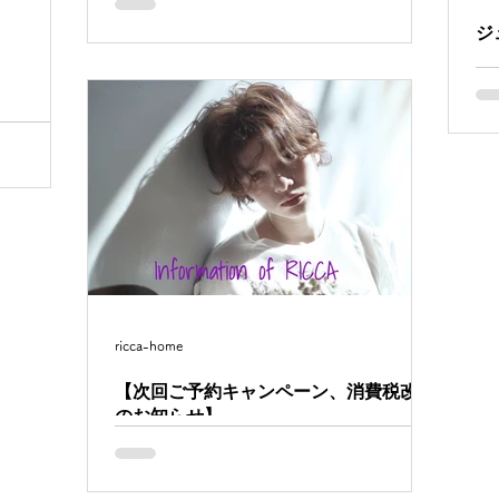
ね。 本日より、RICCAは元気に営業致してま
す。 ご来店ご予約お待ちしてます。 まだ風も
ジ
強いので、お気をつけ下さい。 ーーーーーー
こ
RICCA http://www.ricca-home.com 〒150-
寿
0022...
自
ちょっと暑
に
も近くなっ
B
RICCAは
い
定休日とな
日★ ・悠
ricca-home
【次回ご予約キャンペーン、消費税改定
のお知らせ】
いつもご愛顧頂きましてありがとうございま
す。 「最近、RICCAの予約が取れない」 嬉し
くも心苦しいお言葉を頂くことが増えまし