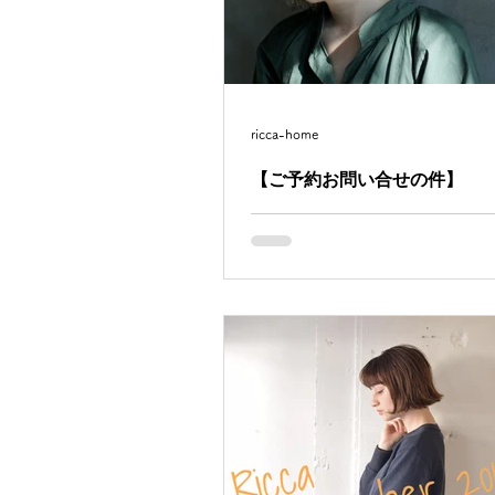
ricca-home
【ご予約お問い合せの件】
いつもRICCAをご愛顧頂きまして
ございます。 新型コロナウイルス感染症の感
染拡大を受けまして、当店は現在4/2
で臨時休業にいたしております。 4/22(水)以
降のご予約に関しましては、現時
にご予約おただいてるお客様のみ
の間ご予約...