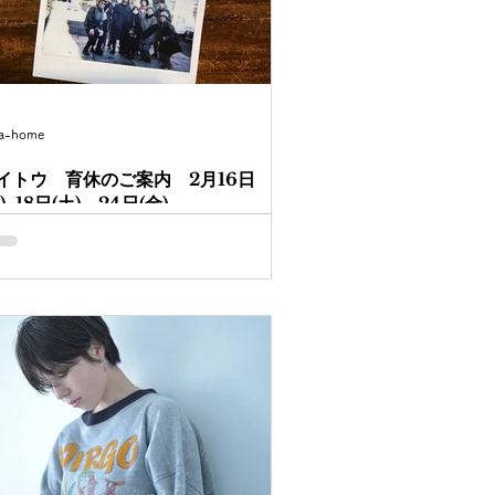
ca-home
イトウ 育休のご案内 2月16日
)~18日(土)、24日(金)
休のご案内 2月16日(水)~18日(土)、24日
金) ご迷惑をおかけ致しますが、 上記、家の
情で育休を頂きますので、 何卒、よろしく
願いいたします。 19日(日)から出勤してお
ます。 RICCAは通常営業致しておりますの
、 お急ぎの場合は、...