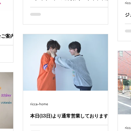
ric
いつも、ブログを読んで頂きありがとうござ
います。 今回は、スタイリングのこだわりを
ジ
お伝えさせて頂きます。 自分のスタイリング
今
のこだわりは、 ヘアスタイルによってベスト
(
なスタイリング剤を使っていただければ、 簡
合ご案内
あ
単にセットできるようにイメージしてカット
で
しております。...
りがとうご
店
で、機器の
に
せ・クレジ
。 大変申
を行なって
おりませ
ricca-home
本日(13日)より通常営業しております。
台風一過で気持ちの良い、天気となりました
ric