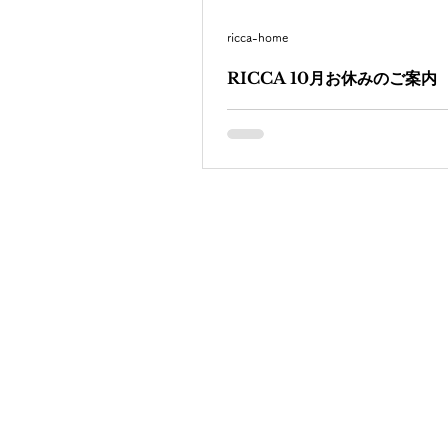
ricca-home
RICCA 10月お休みのご案内
《RICCA 10月お休みのご案内》 
い日もありますが、10月だと年末
てどことなくそわそわしますね。 ・
7月より毎週火曜日、第三月曜日が
りました。 ★10月スタイリスト休
佑 3日(木)...