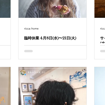
ricca-home
ric
臨時休業 4月8日(水)〜21日(火)
サ
(水
ありがとう
【臨時休業のお知らせ】 いつもRICCA、
enneをご愛顧頂きましてありがとうございま
育
1(火)ま
す。 急ではございますが、新型コロナウイ
(
ルス感染症（COVID-19）の感染拡大を受け
事
点ではすで
まして、当店では、臨時休業を決定いたしま
お
とし、当面
した。...
り
で