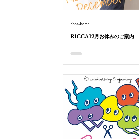
ricca-home
RICCA12月お休みのご案内
《RICCA 12月お休みのご案内》 
日に増しますが、イベントも多い
てウキウキします今日この頃ですね
年始休暇★ 2019年12月31日(火)～
4日(土) ・RICCAは7月より毎週
月曜日が定休日となりました。...