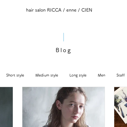
hair salon RICCA / enne / CIEN
Blog
Short style
Medium style​
Long style
Men
Staff