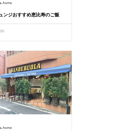
ca-home
ュンジおすすめ恵比寿のご飯
回は恵比寿のおススメご飯を紹介します
^^) JR恵比寿駅から徒歩3分くらいの場所に
る TOOTH TOOTH（トゥーストゥース）
す。 路地裏地下にあるフレンチのお店で、
内は広々としていて洒落たかんじのつくり
なっています。...
ca-home